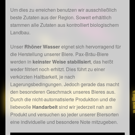
Um dies zu erreichen benutzen wir ausschließlich
beste Zutaten aus der Region. Soweit erhältlich
stammen alle Zutaten aus kontrolliert biologischem
Landbau.
Unser
Rhöner Wasser
eignet sich hervorragend für
die Herstellung unserer Biere. Pax-Bräu-Biere
werden in
keinster Weise stabilisiert
, das heißt
weder filtriert noch erhitzt. Dies führt zu einer
verkürzten Haltbarkeit, je nach
Lagerungsbedingungen. Jedoch gerade das macht
den besonderen Geschmack unseres Bieres aus.
Durch die nicht-automatisierte Produktion und die
liebevolle
Handarbeit
sind wir jederzeit nah am
Produkt und versuchen so jeder unserer Biersorten
eine individuelle und besondere Note mitzugeben.