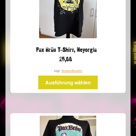
der
Produktseite
gewählt
werden
Pax Bräu T-Shirt, Neyorgla
25,00
zzgl.
Versandkosten
Dieses
Ausführung wählen
Produkt
weist
mehrere
Varianten
auf.
Die
Optionen