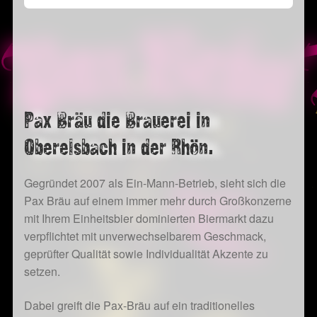
weist
mehrere
Varianten
auf.
Die
Optionen
können
Pax Bräu die Brauerei in
auf
Oberelsbach in der Rhön.
der
Produktseite
Gegründet 2007 als Ein-Mann-Betrieb, sieht sich die
gewählt
Pax Bräu auf einem immer mehr durch Großkonzerne
werden
mit Ihrem Einheitsbier dominierten Biermarkt dazu
verpflichtet mit unverwechselbarem Geschmack,
geprüfter Qualität sowie Individualität Akzente zu
setzen.
Dabei greift die Pax-Bräu auf ein traditionelles