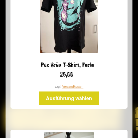
können
auf
der
Produktseite
gewählt
werden
Pax Bräu T-Shirt, Perle
25,00
zzgl.
Versandkosten
Dieses
Ausführung wählen
Produkt
weist
mehrere
Varianten
auf.