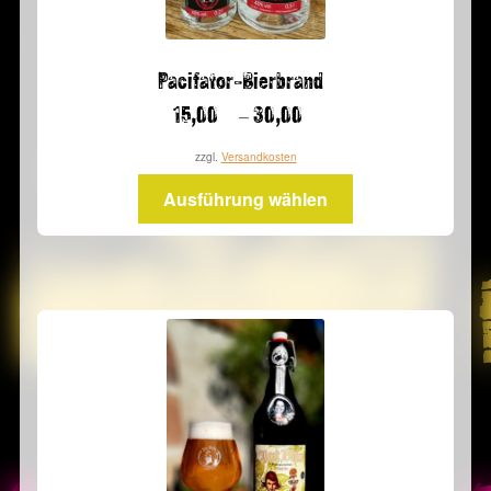
Pacifator-Bierbrand
–
15,00
30,00
zzgl.
Versandkosten
Dieses
Ausführung wählen
Produkt
weist
mehrere
Varianten
auf.
Die
Optionen
können
auf
der
Produktseite