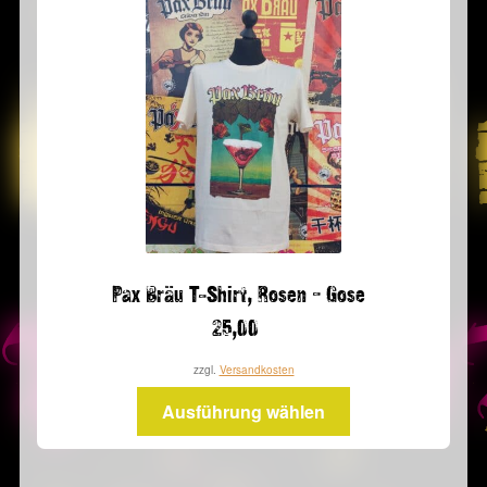
Pax Bräu T-Shirt, Rosen – Gose
25,00
zzgl.
Versandkosten
Dieses
Ausführung wählen
Produkt
weist
mehrere