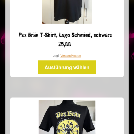
gewählt
werden
Pax Bräu T-Shirt, Logo Schmied, schwarz
25,00
zzgl.
Versandkosten
Dieses
Ausführung wählen
Produkt
weist
mehrere
Varianten
auf.
Die
Optionen
können
auf