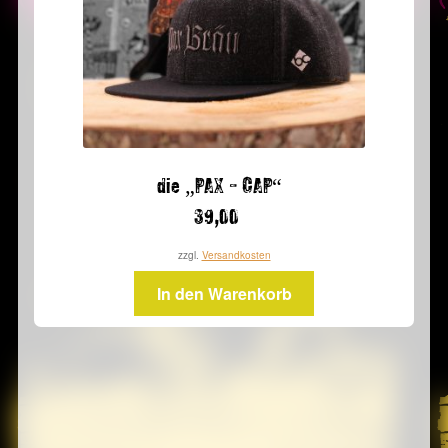
die „PAX – CAP“
39,00
zzgl.
Versandkosten
In den Warenkorb