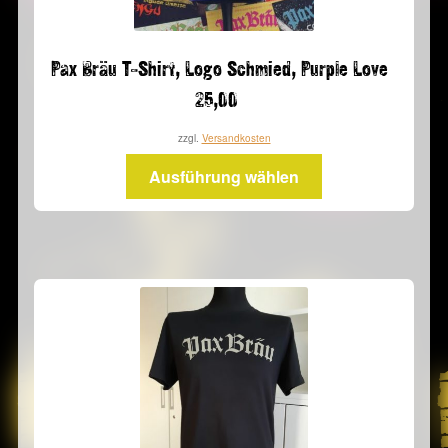
Pax Bräu T-Shirt, Logo Schmied, Purple Love
25,00
zzgl.
Versandkosten
Dieses
Ausführung wählen
Produkt
weist
mehrere
Varianten
auf.
Die
Optionen
können
auf
der
Produktseite