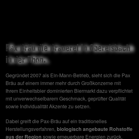
weist
mehrere
Varianten
auf.
Die
Optionen
können
Pax Bräu die Brauerei in Oberelsbach
auf
in der Rhön.
der
Produktseite
Gegründet 2007 als Ein-Mann-Betrieb, sieht sich die Pax
gewählt
Bräu auf einem immer mehr durch Großkonzerne mit
werden
Ihrem Einheitsbier dominierten Biermarkt dazu verpflichtet
mit unverwechselbarem Geschmack, geprüfter Qualität
sowie Individualität Akzente zu setzen.
Dabei greift die Pax-Bräu auf ein traditionelles
Herstellungsverfahren,
biologisch angebaute Rohstoffe
aus der Region
sowie erneuerbare Energien zurück.