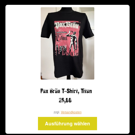
Varianten
auf.
Die
Optionen
können
auf
der
Produktseite
gewählt
werden
Pax Bräu T-Shirt, Titan
25,00
zzgl.
Versandkosten
Dieses
Ausführung wählen
Produkt