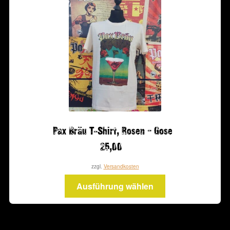
Pax Bräu T-Shirt, Rosen – Gose
25,00
zzgl.
Versandkosten
Dieses
Ausführung wählen
Produkt
weist
mehrere