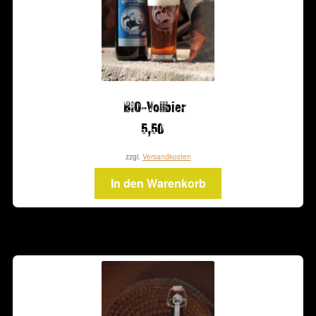
BIO-Vollbier
5,50
zzgl.
Versandkosten
In den Warenkorb