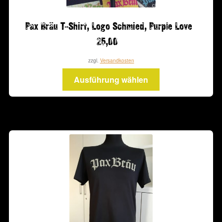
Pax Bräu T-Shirt, Logo Schmied, Purple Love
25,00
zzgl.
Versandkosten
Dieses
Ausführung wählen
Produkt
weist
mehrere
Varianten
auf.
Die
Optionen
können
auf
der
Produktseite