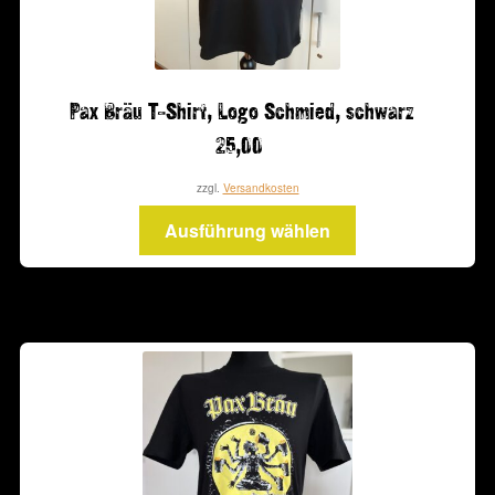
gewählt
werden
Pax Bräu T-Shirt, Logo Schmied, schwarz
25,00
zzgl.
Versandkosten
Dieses
Ausführung wählen
Produkt
weist
mehrere
Varianten
auf.
Die
Optionen
können
auf
der