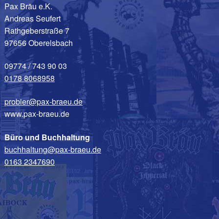
Pax Bräu e.K.
Andreas Seufert
Rathgeberstraße 7
97656 Oberelsbach
09774 / 743 90 03
0178 8068958
probier@pax-braeu.de
www.pax-braeu.de
Büro und Buchhaltung
buchhaltung@pax-braeu.de
0163 2347690