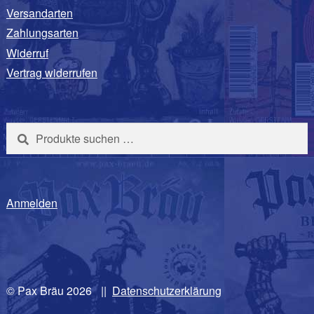
Versandarten
Zahlungsarten
Widerruf
Vertrag widerrufen
Suchen
Suchen
nach:
Anmelden
© Pax Bräu 2026
|
Datenschutzerklärung