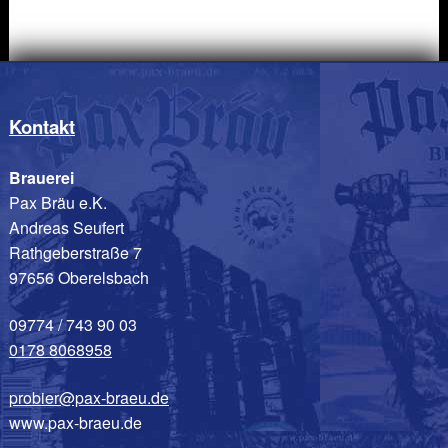
Varianten
auf.
Die
Optionen
können
Kontakt
auf
der
Brauerei
Produktseite
Pax Bräu e.K.
gewählt
Andreas Seufert
werden
Rathgeberstraße 7
97656 Oberelsbach
09774 / 743 90 03
0178 8068958
probier@pax-braeu.de
www.pax-braeu.de