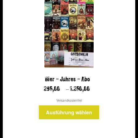
Bier – Jahres – Abo
–
295,00
1.250,00
Versandkostenfrei
Dieses
Ausführung wählen
Produkt
weist
mehrere