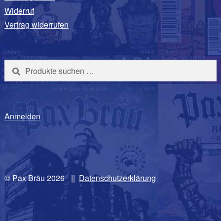
Widerruf
Vertrag widerrufen
Suchen
Suchen
nach:
Anmelden
© Pax Bräu 2026
|
Datenschutzerklärung