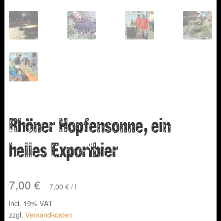
Rhöner Hopfensonne, ein
helles Exportbier
7,00
€
7,00
€
/
l
incl. 19% VAT
zzgl.
Versandkosten