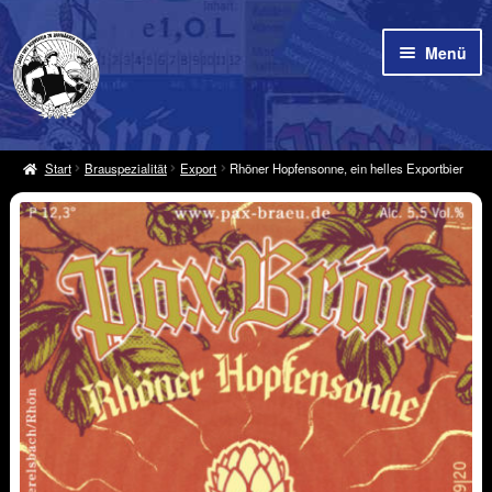
Zur
Zum
Menü
Navigation
Inhalt
springen
springen
Pax Bräu
Start
Brauspezialität
Export
Rhöner Hopfensonne, ein helles Exportbier
Unte
Biere
öffne
Kontakt
News
Unte
Shop
öffne