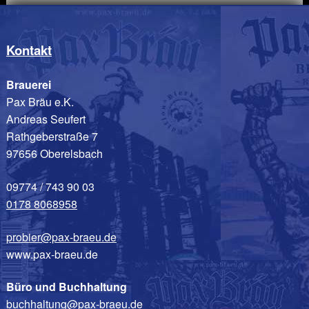
Kontakt
Brauerei
Pax Bräu e.K.
Andreas Seufert
Rathgeberstraße 7
97656 Oberelsbach
09774 / 743 90 03
0178 8068958
probier@pax-braeu.de
www.pax-braeu.de
Büro und Buchhaltung
buchhaltung@pax-braeu.de