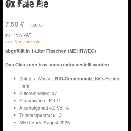
Ox Pale Ale
7,50
€
7,50
€
/
l
incl. 19% VAT
zzgl.
Versandkosten
abgefüllt in 1-Liter Flaschen (MEHRWEG)
Das Glas kann bzw. muss extra bestellt werden
Zutaten: Wasser,
BIO-Gerstenmalz,
BIO
–
Hopfen,
Hefe
Bittereinheiten: 37
Stammwürze P 11°
Alkoholgehalt 4,9 Vol %
Trinktemperatur 8° C
MHD Ende August 2025