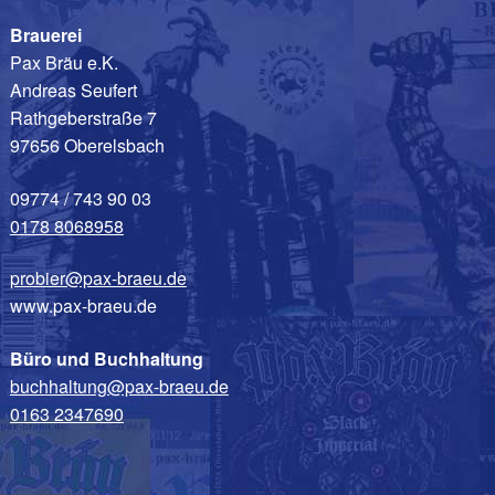
Brauerei
Pax Bräu e.K.
Andreas Seufert
Rathgeberstraße 7
97656 Oberelsbach
09774 / 743 90 03
0178 8068958
probier@pax-braeu.de
www.pax-braeu.de
Büro und Buchhaltung
buchhaltung@pax-braeu.de
0163 2347690