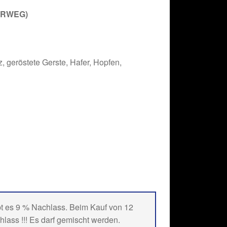
EHRWEG)
, geröstete Gerste, Hafer, Hopfen,
bt es 9 % Nachlass. Beim Kauf von 12
hlass !!! Es darf gemischt werden.