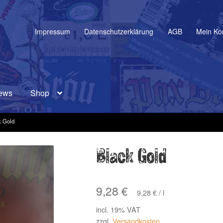
Impressum
Datenschutzerklärung
AGB
Mein Ko
ews
Shop
k Gold
Black Gold
9,28
€
9,28
€
/
l
incl. 19% VAT
zzgl.
Versandkosten