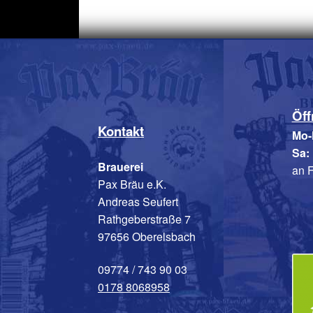
Optionen
können
auf
der
Produktse
gewählt
werden
Öff
Kontakt
Mo-
Sa:
Brauerei
an F
Pax Bräu e.K.
Andreas Seufert
Rathgeberstraße 7
97656 Oberelsbach
09774 / 743 90 03
0178 8068958