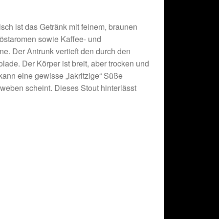
isch ist das Getränk mit feinem, braunen
östaromen sowie Kaffee- und
. Der Antrunk vertieft den durch den
e. Der Körper ist breit, aber trocken und
nn eine gewisse „lakritzige“ Süße
ben scheint. Dieses Stout hinterlässt