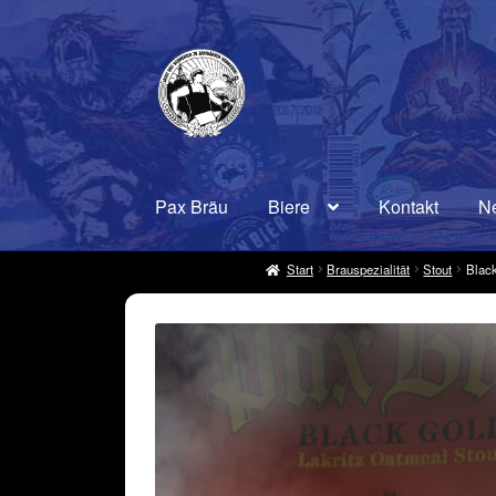
Zur
Zum
Navigation
Inhalt
springen
springen
Pax Bräu
Biere
Kontakt
N
Start
Brauspezialität
Stout
Blac