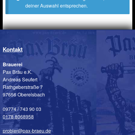
deiner Auswahl entsprechen.
Kontakt
Brauerei
Pax Bräu e.K.
Andreas Seufert
Rathgeberstraße 7
97656 Oberelsbach
09774 / 743 90 03
0178 8068958
probier@pax-braeu.de