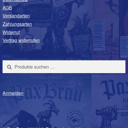
AGB
Versandarten
Zahlungsarten
Widerruf
Vertrag widerrufen
Suchen
Suchen
nach:
Anmelden