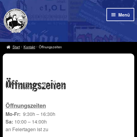
Zur
Zum
Menü
Navigation
Inhalt
springen
springen
Pax Bräu
Start
Kontakt
Öffnungszeiten
Unte
Biere
öffne
Kontakt
Öffnungszeiten
News
Öffnungszeiten
Unte
Shop
öffne
Mo-Fr:
9:30h – 16:30h
Sa:
10:00 – 14:00h
an Feiertagen ist zu